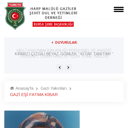
DUYURULAR:
MİLLÎ SAVUNMA BAKANLIĞI PERSONEL VE ASKERÎ
KIRMIZI ÇİZGİLİ BEYAZ GÖMLEK ‘’ KİTAP TANITIMI ‘’
ÖĞRENCİ TEMİN FAALİYETLERİ YÖNETMELİĞİ
Anasayfa
Gazi Yakınları
GAZİ EŞİ FATMA KİBAR