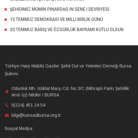
ŞEHİDİMİZ MÜMİN PINARDAĞ IN SENE İ DEVRİYESİ
15 TEMMUZ DEMOKRASİ VE MİLLİ BİRLİK GÜNÜ
20 TEMMUZ BARIŞ VE ÖZGÜRLÜK BAYRAMI KUTLU OLSUN
Türkiye Harp Malülü Gaziler Şehit Dul ve Yetimleri Derneği Bursa
Şubesi
Odunluk Mh. İstiklal Marşı Cd. No:3/C (Mihraplı Parkı Şehitlik
Anıtı İçi) Nilüfer / BURSA
0(224) 451 24 54
bilgi@tumsadbursa.org.tr
Sosyal Medya: