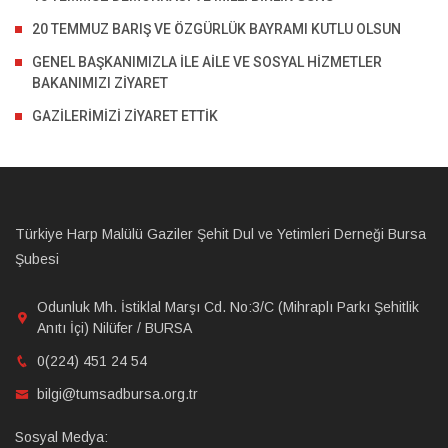
20 TEMMUZ BARIŞ VE ÖZGÜRLÜK BAYRAMI KUTLU OLSUN
GENEL BAŞKANIMIZLA İLE AİLE VE SOSYAL HİZMETLER
BAKANIMIZI ZİYARET
GAZİLERİMİZİ ZİYARET ETTİK
Türkiye Harp Malülü Gaziler Şehit Dul ve Yetimleri Derneği Bursa
Şubesi
Odunluk Mh. İstiklal Marşı Cd. No:3/C (Mihraplı Parkı Şehitlik
Anıtı İçi) Nilüfer / BURSA
0(224) 451 24 54
bilgi@tumsadbursa.org.tr
Sosyal Medya: