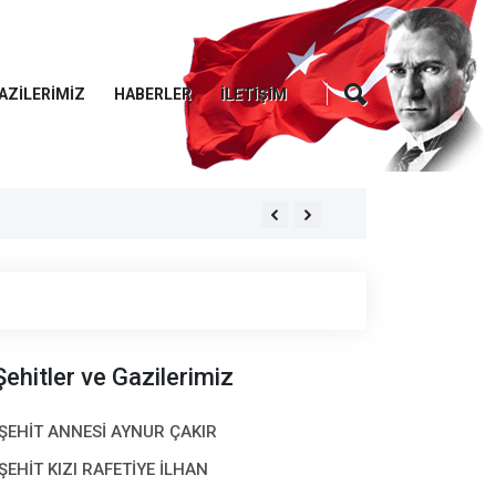
AZİLERİMİZ
HABERLER
İLETIŞIM
MİLLÎ SAVUNMA BAKANLIĞI PERSON
Şehitler ve Gazilerimiz
ŞEHİT ANNESİ AYNUR ÇAKIR
ŞEHİT KIZI RAFETİYE İLHAN