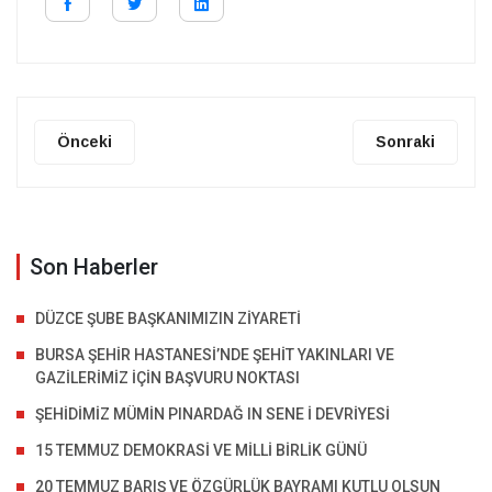
Önceki
Sonraki
Son Haberler
DÜZCE ŞUBE BAŞKANIMIZIN ZİYARETİ
BURSA ŞEHİR HASTANESİ’NDE ŞEHİT YAKINLARI VE
GAZİLERİMİZ İÇİN BAŞVURU NOKTASI
ŞEHİDİMİZ MÜMİN PINARDAĞ IN SENE İ DEVRİYESİ
15 TEMMUZ DEMOKRASİ VE MİLLİ BİRLİK GÜNÜ
20 TEMMUZ BARIŞ VE ÖZGÜRLÜK BAYRAMI KUTLU OLSUN