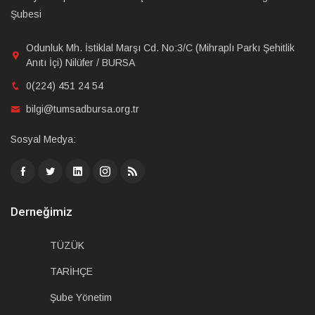
Şubesi
Odunluk Mh. İstiklal Marşı Cd. No:3/C (Mihraplı Parkı Şehitlik
Anıtı İçi) Nilüfer / BURSA
0(224) 451 24 54
bilgi@tumsadbursa.org.tr
Sosyal Medya:
Derneğimiz
TÜZÜK
TARİHÇE
Şube Yönetim