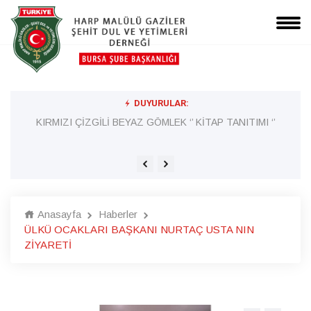
DUYURULAR:
KIRMIZI ÇİZGİLİ BEYAZ GÖMLEK ‘’ KİTAP TANITIMI ‘’
MİLLÎ SAVUNMA BAKANLIĞI PERSONEL VE ASKERÎ
ÖĞRENCİ TEMİN FAALİYETLERİ YÖNETMELİĞİ
Anasayfa
Haberler
ÜLKÜ OCAKLARI BAŞKANI NURTAÇ USTA NIN
ZİYARETİ